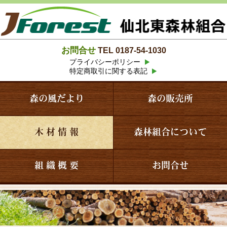
お問合せ
TEL 0187-54-1030
プライバシーポリシー
特定商取引に関する表記
森の風だより
森の販売所
木 材 情 報
森林組合について
組 織 概 要
お問合せ